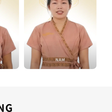
NAM
NG